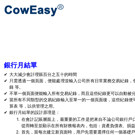
銀行月結單
✔
大大減少會計理賬百分之五十的時間
✔
只需透過一個頁面，便能處理並輸入公司所有日常業務交易紀錄，
錄 等。
✔
不單一個頁面便能輸入所有交易紀錄，而且這些紀錄更可以自動被
✔
當所有不同類型的交易紀錄輸入至單一的一個頁面後，這些紀錄便
算表 等，以供管理之用。
✔
銀行月結單的設計原理是：
1.
在會計記賬層面上，最重要的工作是把來自不論公司銀行戶
從而轉至並顯示在所有財務報表內，包括：資產負債表、損益
2.
首先，當每次建立新頁面時，用戶先需要選擇任何一個基礎