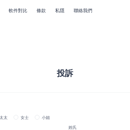
軟件對比
條款
私隱
聯絡我們
投訴
太太
女士
小姐
姓氏