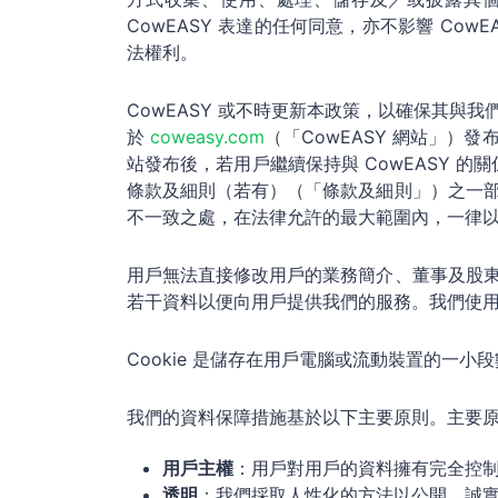
CowEASY 表達的任何同意，亦不影響 C
法權利。
CowEASY 或不時更新本政策，以確保其
於
coweasy.com
（「CowEASY 網站」）發
站發布後，若用戶繼續保持與 CowEASY 的
條款及細則（若有）（「條款及細則」）之一
不一致之處，在法律允許的最大範圍內，一律
用戶無法直接修改用戶的業務簡介、董事及股
若干資料以便向用戶提供我們的服務。我們使用
Cookie 是儲存在用戶電腦或流動裝置的一
我們的資料保障措施基於以下主要原則。主要
用戶主權
：用戶對用戶的資料擁有完全控
透明
：我們採取人性化的方法以公開、誠